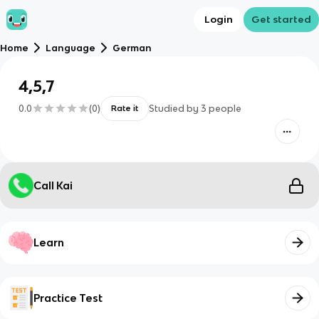
Login
Get started
Home
Language
German
4,5,7
0.0
(
0
)
Studied by
3
people
Rate it
Call Kai
Learn
Practice Test