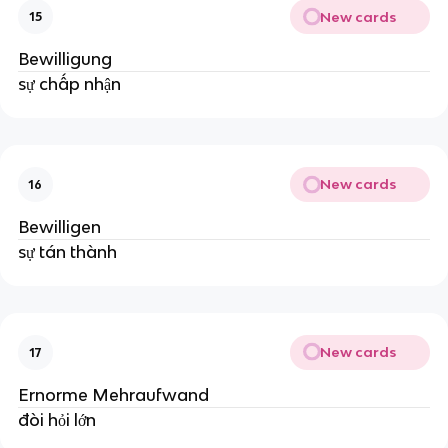
New cards
15
Bewilligung
sự chấp nhận
New cards
16
Bewilligen
sự tán thành
New cards
17
Ernorme Mehraufwand
đòi hỏi lớn