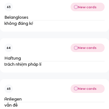
New cards
63
Belangloses
không đáng kể
New cards
64
Haftung
trách nhiệm pháp lí
New cards
65
Anliegen
vấn đề