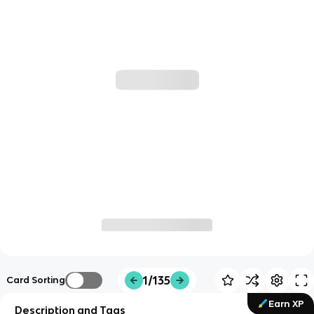
1/135
Card Sorting
Earn XP
Description and Tags