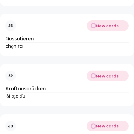
New cards
58
Aussotieren
chọn ra
New cards
59
Kraftausdrücken
lời tục tĩu
New cards
60