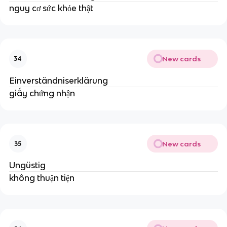
nguy cơ sức khỏe thật
New cards
34
Einverständniserklärung
giấy chứng nhận
New cards
35
Ungüstig
không thuận tiện