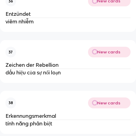
New cards
36
Entzündet
viêm nhiễm
New cards
37
Zeichen der Rebellion
dấu hiệu của sự nổi loạn
New cards
38
Erkennungsmerkmal
tính năng phân biệt