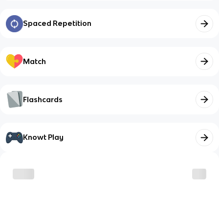
Spaced Repetition
Match
Flashcards
Knowt Play