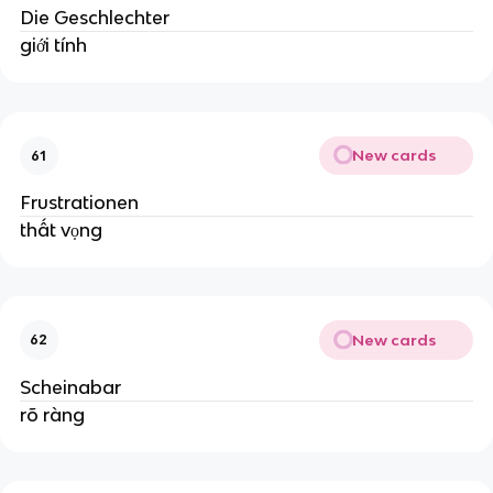
Die Geschlechter
giới tính
New cards
61
Frustrationen
thất vọng
New cards
62
Scheinabar
rõ ràng