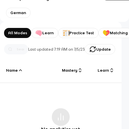
German
All Modes
Learn
Practice Test
Matching
Last updated
7:19 AM
on
7/5/23
Update
Name
Mastery
Learn