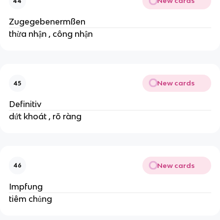
New cards
44
Zugegebenermßen
thừa nhận , công nhận
New cards
45
Definitiv
dứt khoát , rõ ràng
New cards
46
Impfung
tiêm chủng