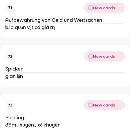
New cards
71
Aufbewahrung von Geld und Wertsachen
bảo quản vật có giá trị
New cards
72
Spicken
gian lận
New cards
73
Piercing
đâm , xuyên , xỏ khuyên