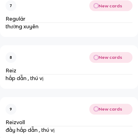
New cards
7
Regulär
thường xuyên
New cards
8
Reiz
hấp dẫn , thú vị
New cards
9
Reizvoll
đầy hấp dẫn , thú vị