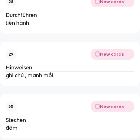
New cards
28
Durchführen
tiến hành
New cards
29
Hinweisen
ghi chú , manh mối
New cards
30
Stechen
đâm