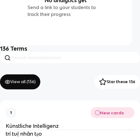
No analytics yet
Send a link to your students to
track their progress
136
Terms
View all (
136
)
Star these 136
New cards
1
Künstliche Intelligenz
trí tuệ nhân tạo