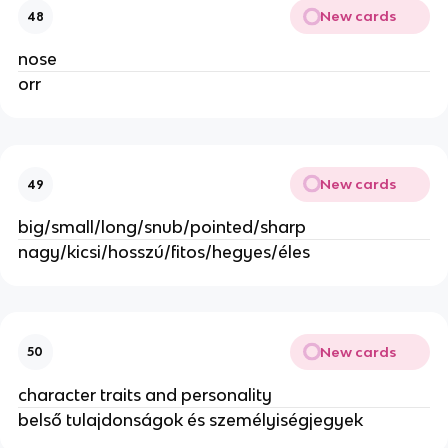
New cards
48
nose
orr
New cards
49
big/small/long/snub/pointed/sharp
nagy/kicsi/hosszú/fitos/hegyes/éles
New cards
50
character traits and personality
belső tulajdonságok és személyiségjegyek