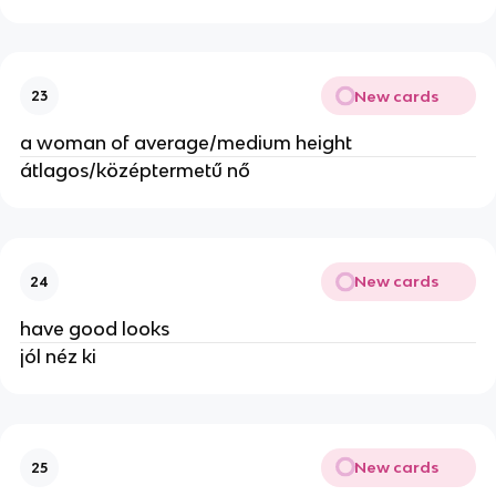
New cards
23
a woman of average/medium height
átlagos/középtermetű nő
New cards
24
have good looks
jól néz ki
New cards
25