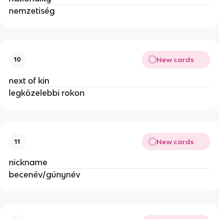
nemzetiség
New cards
10
next of kin
legközelebbi rokon
New cards
11
nickname
becenév/gúnynév