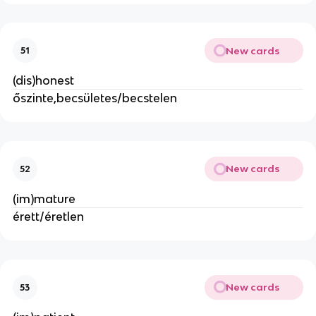
New cards
51
(dis)honest
őszinte,becsületes/becstelen
New cards
52
(im)mature
érett/éretlen
New cards
53