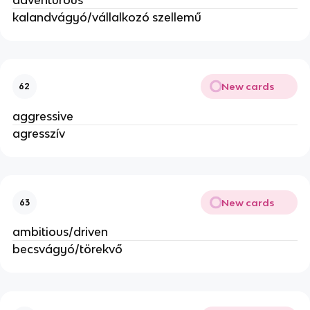
kalandvágyó/vállalkozó szellemű
New cards
62
aggressive
agresszív
New cards
63
ambitious/driven
becsvágyó/törekvő