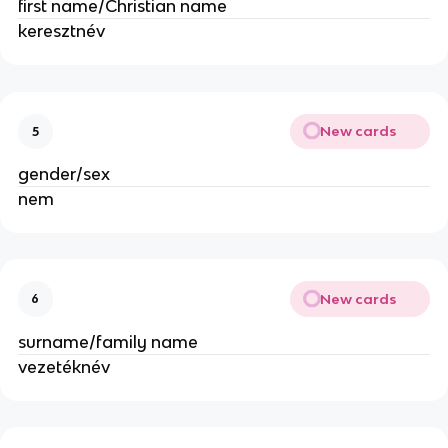
first name/Christian name
keresztnév
New cards
5
gender/sex
nem
New cards
6
surname/family name
vezetéknév