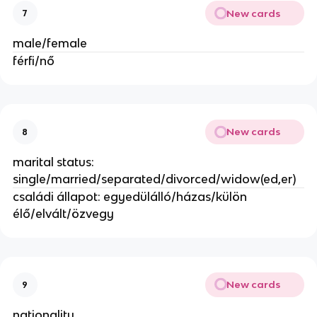
New cards
7
male/female
férfi/nő
New cards
8
marital status:
single/married/separated/divorced/widow(ed,er)
családi állapot: egyedülálló/házas/külön
élő/elvált/özvegy
New cards
9
nationality