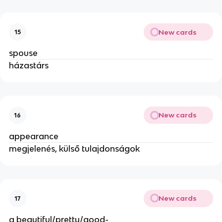
New cards
15
spouse
házastárs
New cards
16
appearance
megjelenés, külső tulajdonságok
New cards
17
a beautiful/pretty/good-