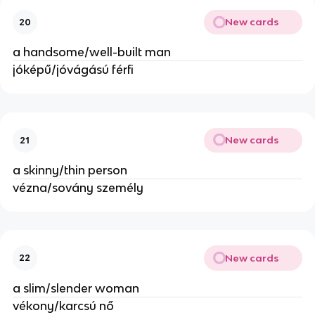
New cards
20
a handsome/well-built man
jóképű/jóvágású férfi
New cards
21
a skinny/thin person
vézna/sovány személy
New cards
22
a slim/slender woman
vékony/karcsú nő