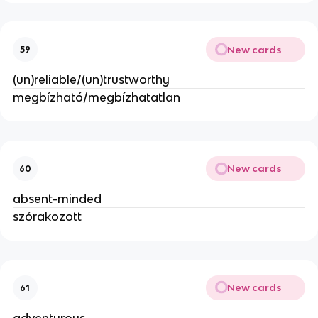
New cards
59
(un)reliable/(un)trustworthy
megbízható/megbízhatatlan
New cards
60
absent-minded
szórakozott
New cards
61
adventurous