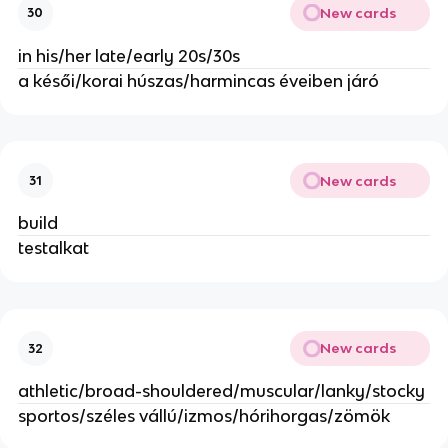
New cards
30
in his/her late/early 20s/30s
a késői/korai húszas/harmincas éveiben járó
New cards
31
build
testalkat
New cards
32
athletic/broad-shouldered/muscular/lanky/stocky
sportos/széles vállú/izmos/hórihorgas/zömök