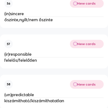
New cards
56
(in)sincere
őszinte,nyílt/nem őszinte
New cards
57
(ir)responsible
felelős/felelőtlen
New cards
58
(un)predictable
kiszámítható/kiszámíthatatlan