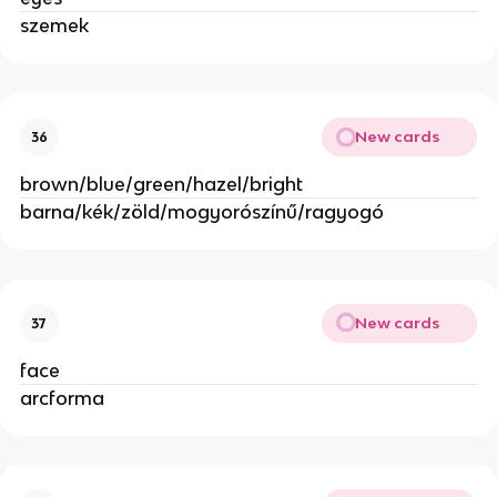
szemek
New cards
36
brown/blue/green/hazel/bright
barna/kék/zöld/mogyorószínű/ragyogó
New cards
37
face
arcforma