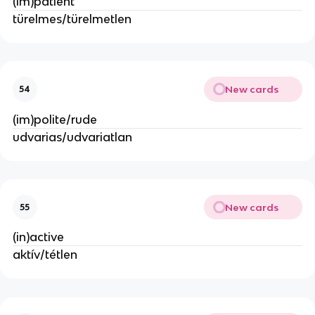
(im)patient
türelmes/türelmetlen
New cards
54
(im)polite/rude
udvarias/udvariatlan
New cards
55
(in)active
aktív/tétlen