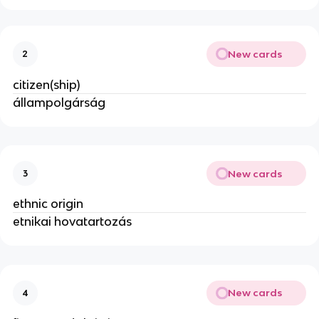
New cards
2
citizen(ship)
állampolgárság
New cards
3
ethnic origin
etnikai hovatartozás
New cards
4