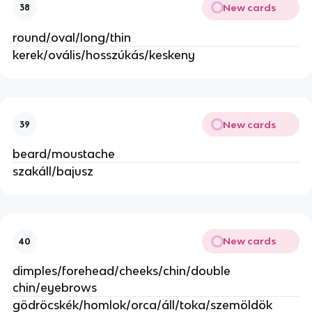
New cards
38
round/oval/long/thin
kerek/ovális/hosszúkás/keskeny
New cards
39
beard/moustache
szakáll/bajusz
New cards
40
dimples/forehead/cheeks/chin/double
chin/eyebrows
gödröcskék/homlok/orca/áll/toka/szemöldök