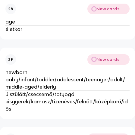
New cards
28
age
életkor
New cards
29
newborn
baby/infant/toddler/adolescent/teenager/adult/
middle-aged/elderly
újszülött/csecsemő/totyogó
kisgyerek/kamasz/tizenéves/felnőtt/középkorú/id
ős