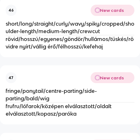
New cards
46
short/long/straight/curly/wavy/spiky/cropped/sho
ulder-length/medium-length/crewcut
rövid/hosszú/egyenes/göndör/hullámos/tüskés/rö
vidre nyírt/vállig érő/félhosszú/kefehaj
New cards
47
fringe/ponytail/centre-parting/side-
parting/bald/wig
frufru/lófarok/középen elválasztott/oldalt
elválasztott/kopasz/paróka