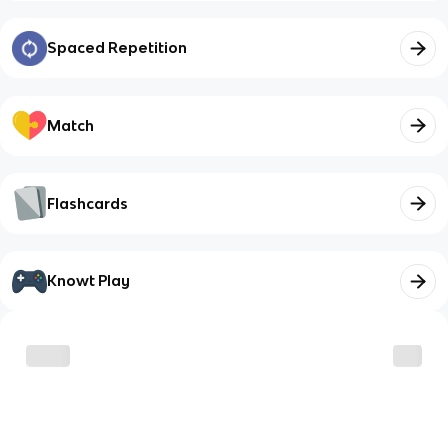
Spaced Repetition
Match
Flashcards
Knowt Play