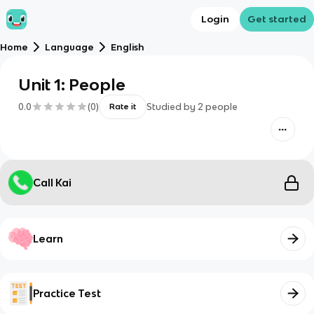
Login
Get started
Home
Language
English
Unit 1: People
0.0
(
0
)
Studied by
2
people
Rate it
Call Kai
Learn
Practice Test