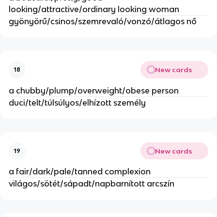
looking/attractive/ordinary looking woman
gyönyörű/csinos/szemrevaló/vonzó/átlagos nő
New cards
18
a chubby/plump/overweight/obese person
duci/telt/túlsúlyos/elhízott személy
New cards
19
a fair/dark/pale/tanned complexion
világos/sötét/sápadt/napbarnított arcszín