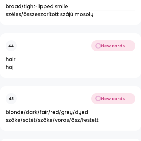
broad/tight-lipped smile
széles/összeszorított szájú mosoly
New cards
44
hair
haj
New cards
45
blonde/dark/fair/red/grey/dyed
szőke/sötét/szőke/vörös/ősz/festett