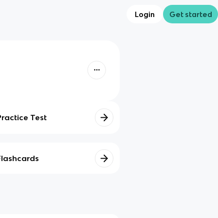
Login
Get started
Practice Test
Flashcards