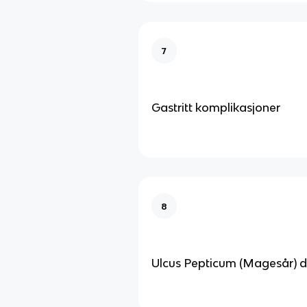
7
Gastritt komplikasjoner
8
Ulcus Pepticum (Magesår) d