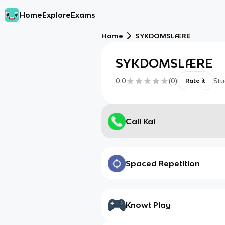
Home
Explore
Exams
Home
SYKDOMSLÆRE
SYKDOMSLÆRE
0.0
(
0
)
Stu
Rate it
Call Kai
Spaced Repetition
Knowt Play