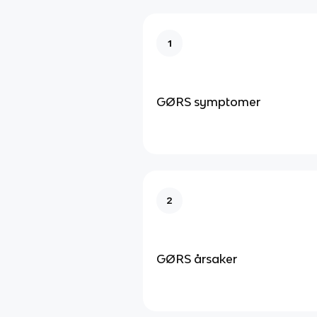
1
GØRS symptomer
2
GØRS årsaker