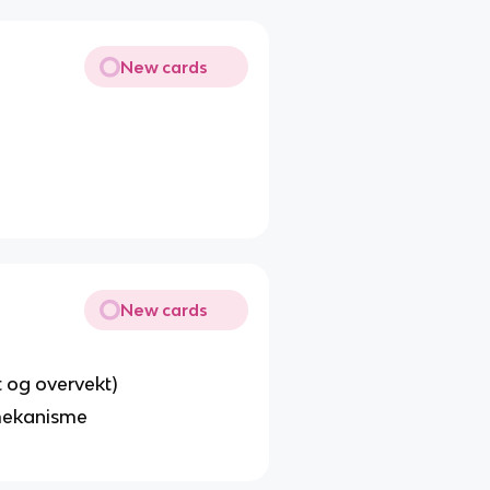
New cards
New cards
t og overvekt)
emekanisme