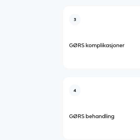
3
GØRS komplikasjoner
4
GØRS behandling