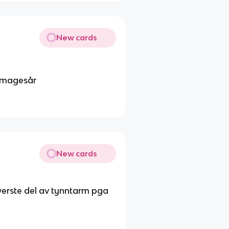
New cards
og magesår
New cards
verste del av tynntarm pga