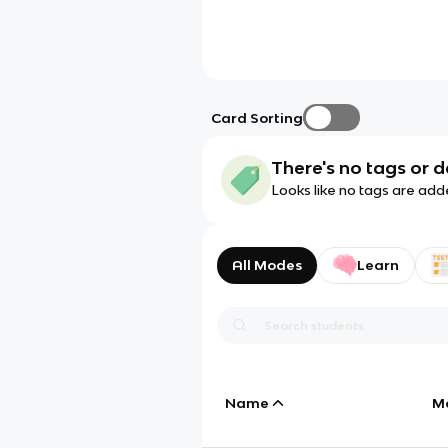
Card Sorting
There's no tags or d
Looks like no tags are add
All Modes
Learn
Name
M