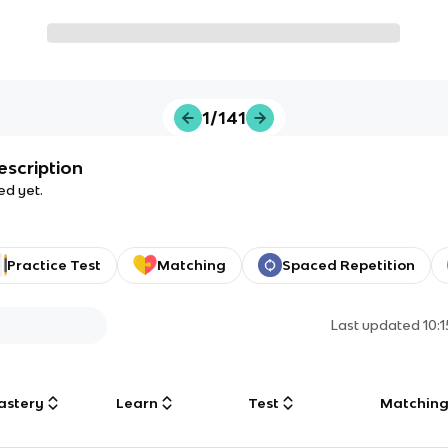
1/141
escription
ed yet.
Practice Test
Matching
Spaced Repetition
Last updated
10:
astery
Learn
Test
Matchin