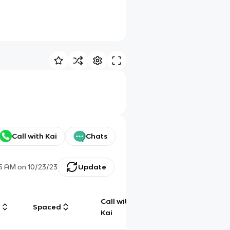
Call with Kai
Chats
15 AM
on
10/23/23
Update
Call with
g
Spaced
Chat
Kai