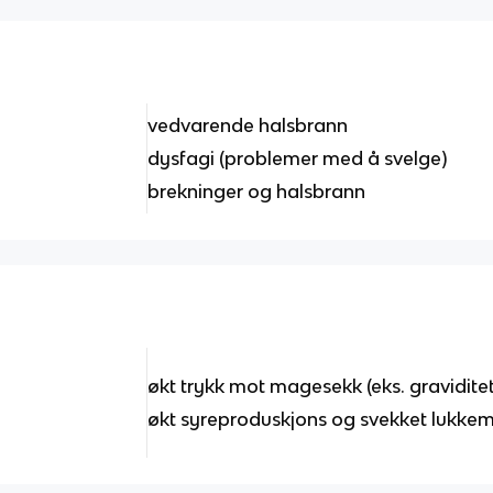
vedvarende halsbrann
dysfagi (problemer med å svelge)
brekninger og halsbrann
økt trykk mot magesekk (eks. gravidite
økt syreproduskjons og svekket lukk