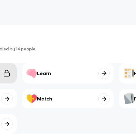
died by
14
people
Learn
Match