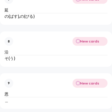
延
の(ばす),の(びる)
New cards
8
沿
そ(う)
New cards
9
恩
＿