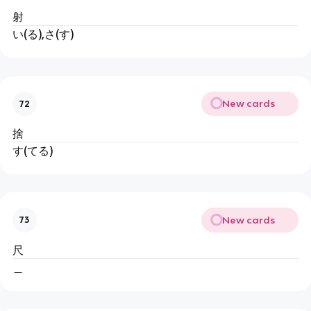
射
い(る),さ(す)
New cards
72
捨
す(てる)
New cards
73
尺
＿