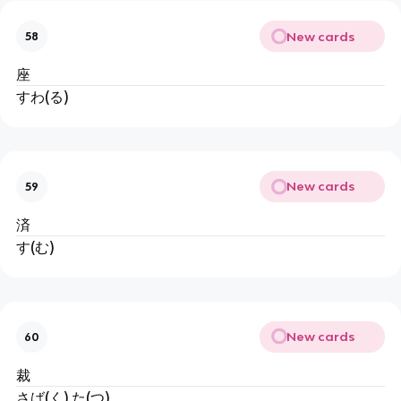
New cards
58
座
すわ(る)
New cards
59
済
す(む)
New cards
60
裁
さば(く),た(つ)