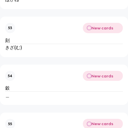
New cards
53
刻
きざ(む)
New cards
54
穀
＿
New cards
55