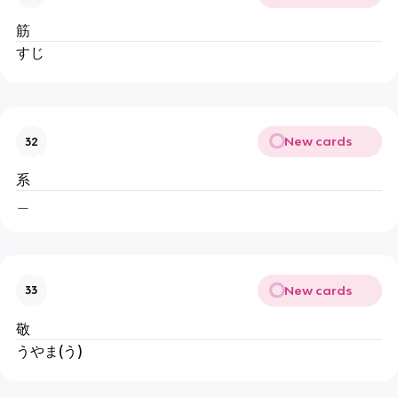
筋
すじ
New cards
32
系
＿
New cards
33
敬
うやま(う)