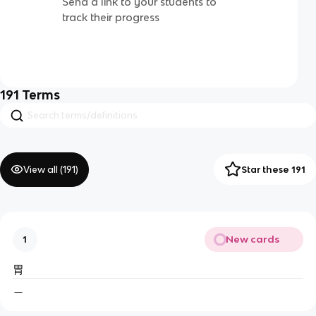
Send a link to your students to
track their progress
191
Terms
View all (
191
)
Star these 191
New cards
1
胃
＿