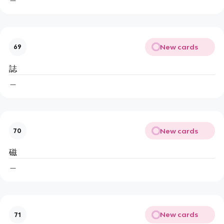
New cards
69
誌
＿
New cards
70
磁
＿
New cards
71