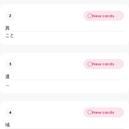
New cards
2
異
こと
New cards
3
遺
＿
New cards
4
域