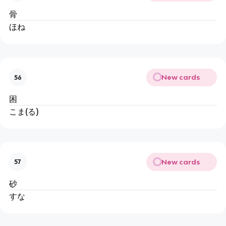
骨
ほね
New cards
56
困
こま(る)
New cards
57
砂
すな