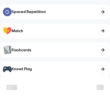
Spaced Repetition
Match
Flashcards
Knowt Play