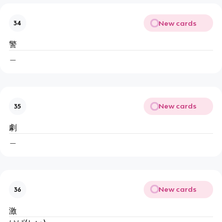
New cards
34
警
＿
New cards
35
劇
＿
New cards
36
激