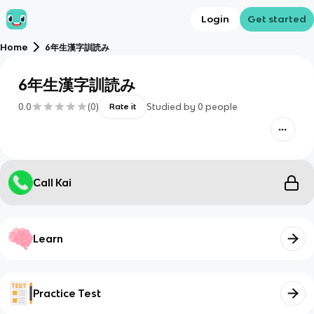
Login
Get started
Home
6年生漢字訓読み
6年生漢字訓読み
0.0
(
0
)
Studied by
0
people
Rate it
Call Kai
Learn
Practice Test