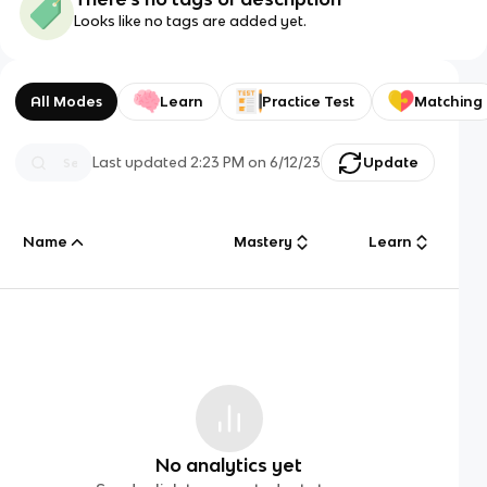
Looks like no tags are added yet.
All Modes
Learn
Practice Test
Matching
Last updated
2:23 PM
on
6/12/23
Update
Name
Mastery
Learn
No analytics yet