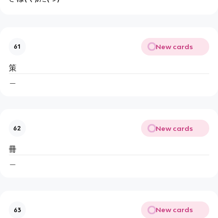
New cards
61
策
＿
New cards
62
冊
＿
New cards
63